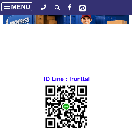
MENU
Toggle
navigation
ID Line : fronttsl