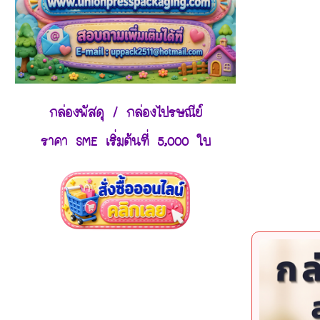
กล่องพัสดุ / กล่องไปรษณีย์
ราคา SME เริ่มต้นที่ 5,000 ใบ