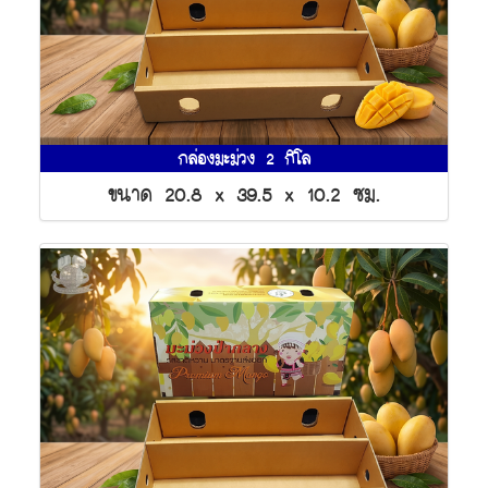
กล่องมะม่วง 2 กิโล
ขนาด 20.8 x 39.5 x 10.2 ซม.