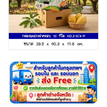
กล่องมะม่วงฝาครอบ 10 กิโล NO.2-S/A-P
ขนาด 29.5 x 40.3 x 17.8 cm.