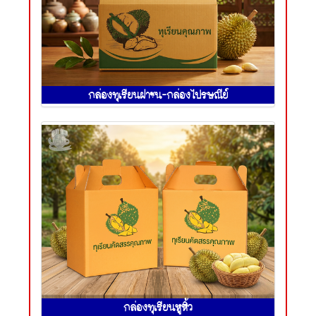
กล่องทุเรียนฝาชน-กล่องไปรษณีย์
กล่องทุเรียนหูหิ้ว